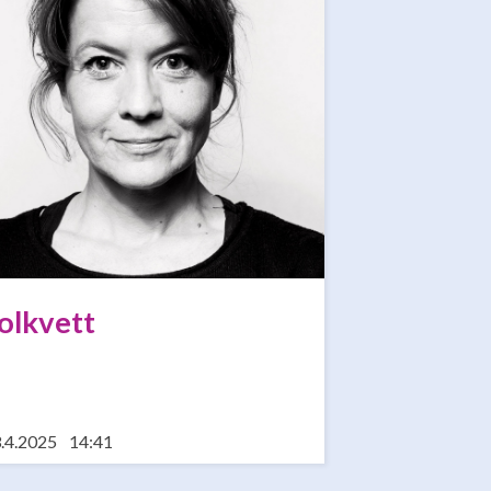
olkvett
.4.2025
14:41