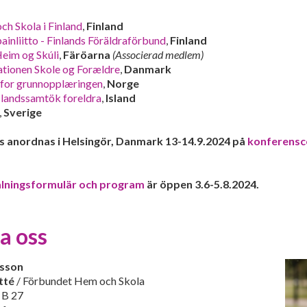
h Skola i Finland
,
Finland
nliitto - Finlands Föräldraförbund
,
Finland
Heim og Skúli
,
Färöarna
(Associerad medlem)
tionen Skole og Forældre
,
Danmark
 for grunnopplæringen
,
Norge
- landssamtök foreldra
,
Island
,
Sverige
s anordnas i Helsingör, Danmark 13-14.9.2024 på
konferens
lningsformulär och program
är öppen 3.6-5.8.2024.
a oss
lsson
tté
/ Förbundet Hem och Skola
 B 27