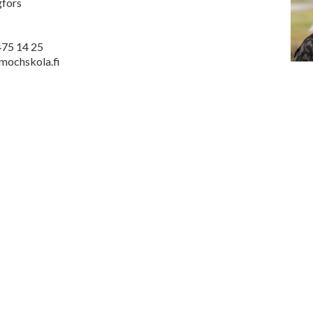
gfors
475 14 25
mochskola.fi