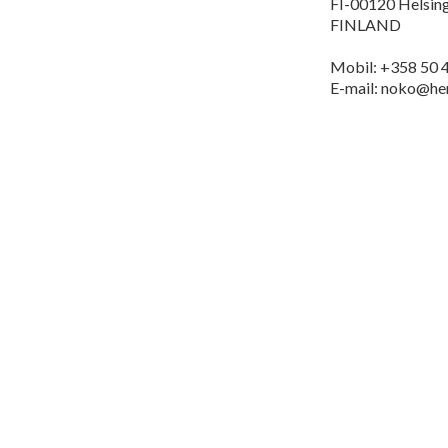
FI-00120 Helsin
FINLAND
Mobil: +358 50 
E-mail: noko@he