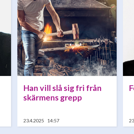
Han vill slå sig fri från
F
skärmens grepp
23.4.2025
14:57
23