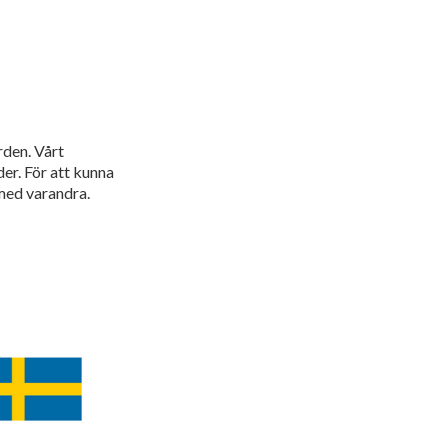
rden. Vårt
er. För att kunna
 med varandra.