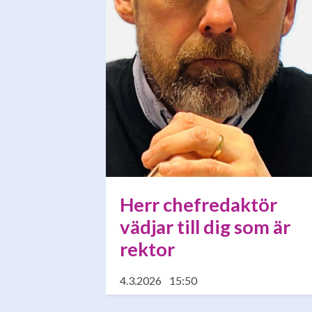
Herr chefredaktör
vädjar till dig som är
rektor
4.3.2026
15:50