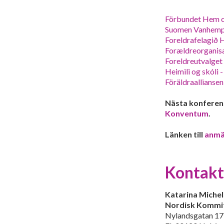
Förbundet Hem oc
Suomen Vanhempai
Foreldrafelagið 
Forældreorganisa
Foreldreutvalget
Heimili og skóli 
Föräldraalliansen
Nästa konferen
Konventum
.
Länken till
anmä
Kontakt
Katarina Miche
Nordisk Kommi
Nylandsgatan 17