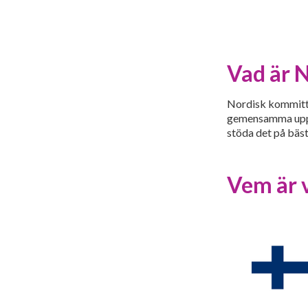
Vad är 
Nordisk kommitté
gemensamma uppdr
stöda det på bäst
Vem är 